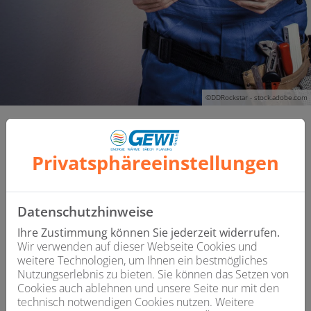
en und schließen
©DDRockstar - stock.adobe.com
Privatsphäre­einstellungen
Referenzen
Lernen Sie unsere Arbeiten
Datenschutzhinweise
kennen
Ihre Zustimmung können Sie jederzeit widerrufen.
Wir verwenden auf dieser Webseite Cookies und
weitere Technologien, um Ihnen ein bestmögliches
Nutzungserlebnis zu bieten. Sie können das Setzen von
Cookies auch ablehnen und unsere Seite nur mit den
technisch notwendigen Cookies nutzen. Weitere