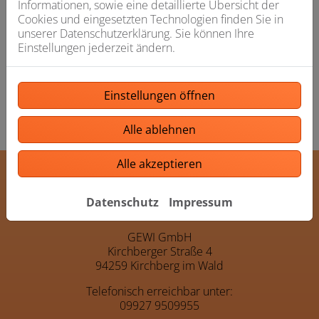
Informationen, sowie eine detaillierte Übersicht der
Cookies und eingesetzten Technologien finden Sie in
unserer Datenschutzerklärung. Sie können Ihre
Einstellungen jederzeit ändern.
Bitte das
Cookie-Consent-Tool öffnen
, um die für dieses
Einstellungen öffnen
Element notwendigen Cookies zu akzeptieren.
Alle ablehnen
Alle akzeptieren
Footer - Kontaktdaten und Öffnu
Datenschutz
Impressum
Kontakt
GEWI GmbH
Kirchberger Straße 4
94259 Kirchberg im Wald
Telefonisch erreichbar unter:
09927 9509955