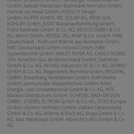
GmbH, heibad Heidecker Badmöbel Vertriebs GmbH,
Henrad nv, Hoval GmbH, HOESCH Design
GmbH,
HÜPPE GmbH, IBC SOLAR AG, INDA SpA,
KOHLER GmbH, JUDO Wasseraufbereitung GmbH,
Franz Kaldewei GmbH & Co. KG,
KEUCO GMBH & CO.
KG, Kermi GmbH, KESSEL AG, Knief & Co. GmbH, KWB
Deutschland - Kraft und Wärme aus Biomasse GmbH,
KWC Deutschland GmbH, miscea GmbH, NIBE
Systemtechnik GmbH, NIKLES INTER AG, CARLO NOBILI
SPA, Novellini Spa, ait-deutschland GmbH, Oventrop
GmbH & Co. KG, REHAU Industries SE & Co. KG,
REMKO
GmbH & Co. KG, Regenwerk, Remeha GmbH, RESOPAL
GMBH, Rosenberg Ventilatoren GmbH, Roth Werke
GmbH, perma-trade Wassertechnik GmbH, Ritter
Energie- und Umwelttechnik GmbH & Co. KG, MTF
Marken-Distributions GmbH, SCHEDEL BAD+DESIGN
GMBH, STIEBEL ELTRON GmbH & Co. KG, TOTO Europe
GmbH, Uponor Vertriebs GmbH, Vaillant Deutschland
GmbH & Co. KG, Villeroy & Boch AG, Viega GmbH & Co.
KG, Max Weishaupt GmbH,
Albrecht JUNG GmbH & Co.
KG