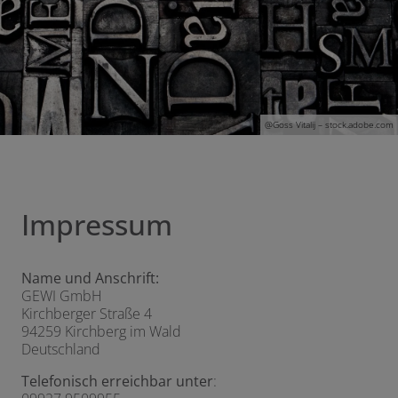
en und schließen
@G
oss Vitalij
– stock.adobe.com
Impressum
Name und Anschrift:
GEWI GmbH
Kirchberger Straße 4
94259 Kirchberg im Wald
Deutschland
Telefonisch erreichbar unter
: