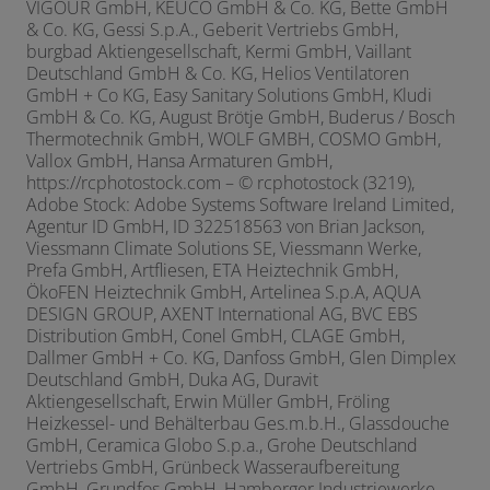
VIGOUR GmbH, KEUCO GmbH & Co. KG, Bette GmbH
& Co. KG, Gessi S.p.A., Geberit Vertriebs GmbH,
burgbad Aktiengesellschaft, Kermi GmbH, Vaillant
Deutschland GmbH & Co. KG, Helios Ventilatoren
GmbH + Co KG, Easy Sanitary Solutions GmbH, Kludi
GmbH & Co. KG, August Brötje GmbH, Buderus / Bosch
Thermotechnik GmbH, WOLF GMBH, COSMO GmbH,
Vallox GmbH, Hansa Armaturen GmbH,
https://rcphotostock.com – © rcphotostock (3219),
Adobe Stock: Adobe Systems Software Ireland Limited,
Agentur ID GmbH, ID 322518563 von Brian Jackson,
Viessmann Climate Solutions SE, Viessmann Werke,
Prefa GmbH, Artfliesen, ETA Heiztechnik GmbH,
ÖkoFEN Heiztechnik GmbH,
Artelinea S.p.A,
AQUA
DESIGN GROUP, AXENT International AG,
BVC EBS
Distribution GmbH,
Conel GmbH,
CLAGE GmbH,
Dallmer GmbH + Co. KG, Danfoss GmbH, Glen Dimplex
Deutschland GmbH, Duka AG, Duravit
Aktiengesellschaft, Erwin Müller GmbH, Fröling
Heizkessel- und Behälterbau Ges.m.b.H., Glassdouche
GmbH, Ceramica Globo S.p.a., Grohe Deutschland
Vertriebs GmbH, Grünbeck Wasseraufbereitung
GmbH,
Grundfos GmbH, Hamberger Industriewerke