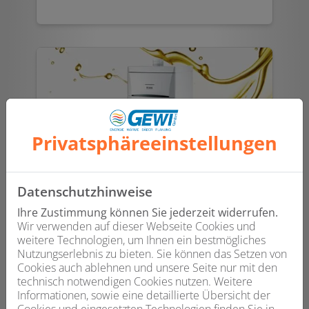
Privatsphäre­einstellungen
Datenschutzhinweise
Ihre Zustimmung können Sie jederzeit widerrufen.
Öl- und Gasheizung
Wir verwenden auf dieser Webseite Cookies und
weitere Technologien, um Ihnen ein bestmögliches
Reparatur, Sanierung oder Neueinbau:
Nutzungserlebnis zu bieten. Sie können das Setzen von
Eine Heizungsanlage muss nicht nur
Cookies auch ablehnen und unsere Seite nur mit den
funktionieren, sondern sollte auch auf
technisch notwendigen Cookies nutzen. Weitere
Ihr Gebäude abgestimmt sein. Wir
Informationen, sowie eine detaillierte Übersicht der
stellen sicher, dass alles passt.
Cookies und eingesetzten Technologien finden Sie in