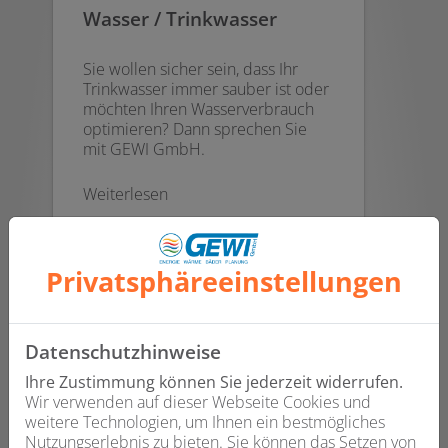
Wasser / Trinkwasser
Sie wollen sicher sein, dass Ihr
Trinkwasser immer sauber ist oder
möchten Ihren Wasserverbrauch
optimieren? Dann sprechen Sie
mit GEWI GmbH.
Weiterlesen
Privatsphäre­einstellungen
Datenschutzhinweise
Ihre Zustimmung können Sie jederzeit widerrufen.
Wir verwenden auf dieser Webseite Cookies und
weitere Technologien, um Ihnen ein bestmögliches
Nutzungserlebnis zu bieten. Sie können das Setzen von