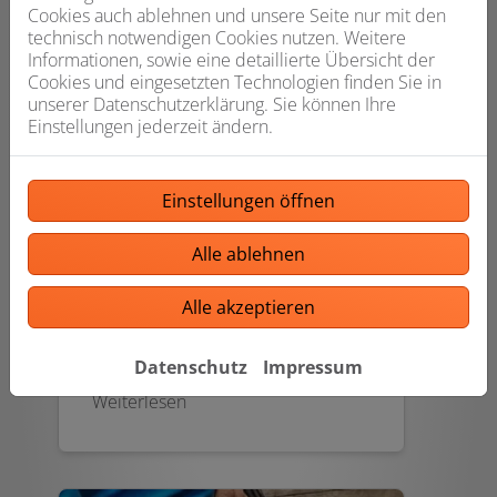
Cookies auch ablehnen und unsere Seite nur mit den
technisch notwendigen Cookies nutzen. Weitere
Informationen, sowie eine detaillierte Übersicht der
Photovoltaik
Cookies und eingesetzten Technologien finden Sie in
unserer Datenschutzerklärung. Sie können Ihre
Einstellungen jederzeit ändern.
Mit Photovoltaik (PV) verwandeln
Sie die Kraft der Sonne in Ihren
eigenen sauberen Strom und
sparen Energiekosten. Ob für Ihr
Einstellungen öffnen
Zuhause oder Ihren Betrieb –
durch leistungsoptimierte
Alle ablehnen
Photovoltaikmodule mit hohem
Wirkungsgrad lohnt sich die
Alle akzeptieren
Nutzung der Solarenergie in der
Region Kirchberg im
Wald nachhaltig für Sie.
Datenschutz
Impressum
Weiterlesen